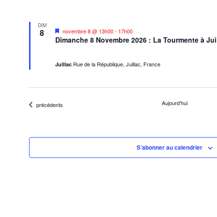
DIM
Mis
8
novembre 8 @ 13h00
-
17h00
en
Dimanche 8 Novembre 2026 : La Tourmente à Juil
avant
Rue de la République, Juillac, France
Juillac
Aujourd’hui
Évènements
précédents
S’abonner au calendrier