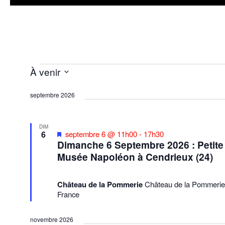
À venir
Évènements
Sélectionnez
septembre 2026
une
date.
DIM
Mis
6
septembre 6 @ 11h00
-
17h30
en
Dimanche 6 Septembre 2026 : Petite
avant
Musée Napoléon à Cendrieux (24)
Château de la Pommerie
Château de la Pommerie,
France
novembre 2026